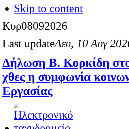
Skip to content
Κυρ
08
09
2026
Last update
Δευ, 10 Αυγ 20
Δήλωση Β. Κορκίδη στ
χθες η συμφωνία κοινων
Εργασίας