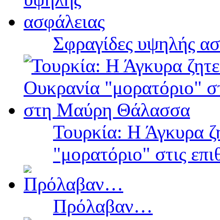
Σφραγίδες υψηλής ασ
Τουρκία: Η Άγκυρα ζ
"μορατόριο" στις επ
Πρόλαβαν…